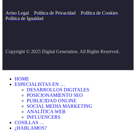
Aviso Legal
Política de Privacidad
Política de Cookies
Política de Igualdad
Copyright © 2025 Digital Generation. All Rights Reserved.
HOME
ESPECIALISTAS EN …
DESARROLLOS DIGITALES
POSICIONAMIENTO SEO
PUBLICIDAD ONLINE
SOCIAL MEDIA MARKETING
ANALÍTICA WEB
INFLUENCERS
COSILLAS …
¿HABLAMOS?