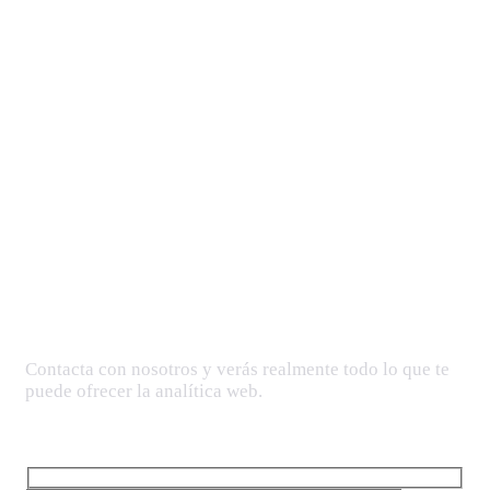
¡Solicítanos un análisis analítico!
Contacta con nosotros y verás realmente todo lo que te
puede ofrecer la analítica web.