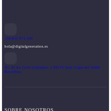
+34 611 873 200
hola@digitalgeneration.es
Av. de les Corts Catalanes, 5 08173 Sant Cugat del Vallès
Barcelona
SOBRE NOSOTROS